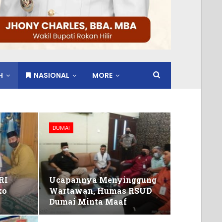
H
NASIONAL
MORE
DUMAI
RI
Ucapannya Menyinggung
ko
Wartawan, Humas RSUD
Dumai Minta Maaf