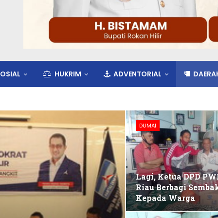
OSIAL
HUKRIM
ADVENTORIAL
DAERA
DUMAI
Lagi, Ketua DPD PW
Riau Berbagi Semba
Kepada Warga