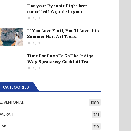
Has your Ryanair flight been
cancelled? A guide to your…
Jul 9, 2019
If You Love Fruit, You’ll Love this
Summer Nail Art Trend
Jul 9, 2019
Time For Guys To Go The Indigo
Way Speakeasy Cocktail Tea
Jul 9, 2019
CATEGORIES
ADVENTORIAL
1080
DAERAH
781
SIAK
719