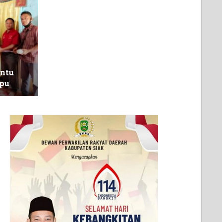
ntu
pu