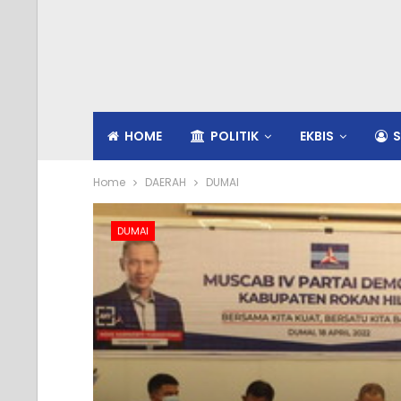
HOME
POLITIK
EKBIS
S
Home
DAERAH
DUMAI
DUMAI