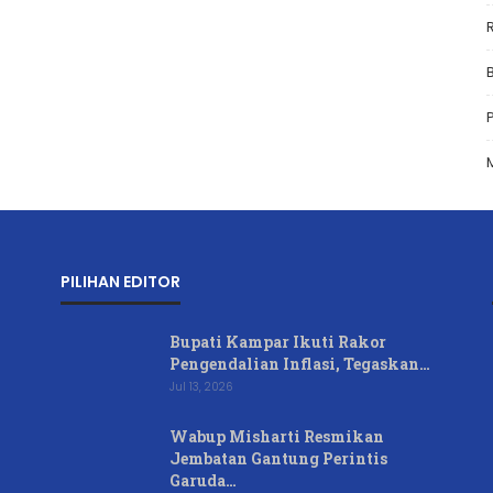
PILIHAN EDITOR
Bupati Kampar Ikuti Rakor
Pengendalian Inflasi, Tegaskan…
Jul 13, 2026
Wabup Misharti Resmikan
Jembatan Gantung Perintis
Garuda…