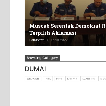
Muscab Serentak Demokrat Ria
Terpilih Aklamasi
Detikinews
Apr 19, 2022
Browsing Category
DUMAI
BENGKALIS
INHIL
INHU
KAMPAR
KUANSING
MER