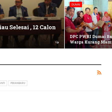
DUMAI
u Selesai , 12 Calon
DPC PWRI Dumai Ba
Warga Kurang Mam
ANTI
PEKANBARU