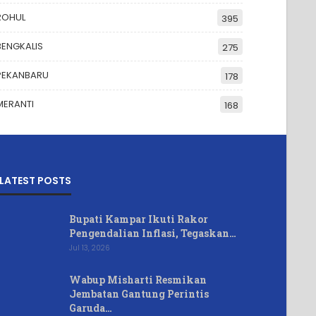
ROHUL
395
BENGKALIS
275
PEKANBARU
178
MERANTI
168
LATEST POSTS
Bupati Kampar Ikuti Rakor
Pengendalian Inflasi, Tegaskan…
Jul 13, 2026
Wabup Misharti Resmikan
Jembatan Gantung Perintis
Garuda…