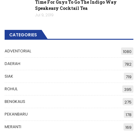
Time For Guys To Go The Indigo Way
Speakeasy Cocktail Tea
Jul 9, 2019
CATEGORIES
ADVENTORIAL
1080
DAERAH
782
SIAK
719
ROHUL
395
BENGKALIS
275
PEKANBARU
178
MERANTI
169