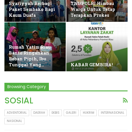
Syariyyah Berbagi
TNI/POLRI Himbau
Paket Sembako Bagi
Warga Untuk Tetap
Kaum Duafa
Terapkan Prokes
Rumah Yatim Riau
Bantu Ringankan
Beban Pipih, Ibu
Tunggal Yang…
KABAR GEMBIRA!
Browsing Category
SOSIAL
ADVENTORIAL
DAERAH
EKBIS
GALERI
HUKRIM
INTERNASIONAL
NASIONAL