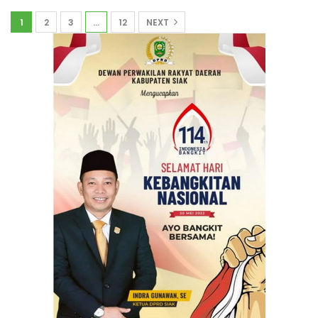
1
2
3
…
12
NEXT