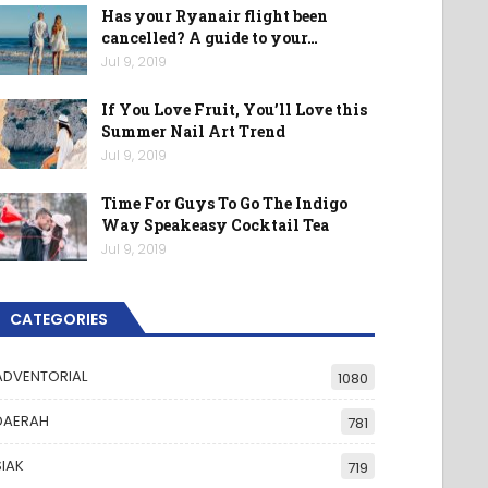
Has your Ryanair flight been
cancelled? A guide to your…
Jul 9, 2019
If You Love Fruit, You’ll Love this
Summer Nail Art Trend
Jul 9, 2019
Time For Guys To Go The Indigo
Way Speakeasy Cocktail Tea
Jul 9, 2019
CATEGORIES
ADVENTORIAL
1080
DAERAH
781
SIAK
719