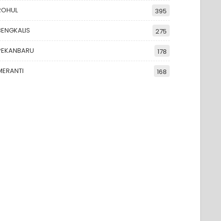
ROHUL
395
BENGKALIS
275
PEKANBARU
178
MERANTI
168