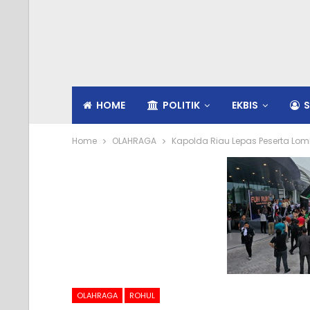
HOME
POLITIK
EKBIS
S
Home
OLAHRAGA
Kapolda Riau Lepas Peserta Lomb
OLAHRAGA
ROHUL