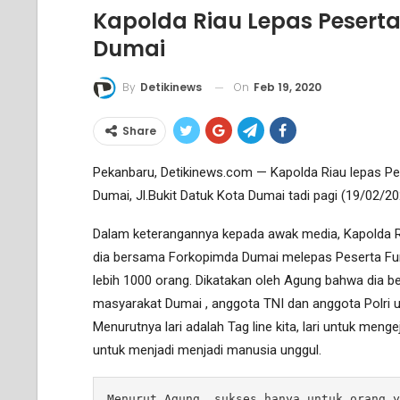
Kapolda Riau Lepas Peserta
Dumai
On
Feb 19, 2020
By
Detikinews
Share
Pekanbaru, Detikinews.com — Kapolda Riau lepas Pes
Dumai, Jl.Bukit Datuk Kota Dumai tadi pagi (19/02/20
Dalam keterangannya kepada awak media, Kapolda R
dia bersama Forkopimda Dumai melepas Peserta Fun
lebih 1000 orang. Dikatakan oleh Agung bahwa dia b
masyarakat Dumai , anggota TNI dan anggota Polri u
Menurutnya lari adalah Tag line kita, lari untuk menge
untuk menjadi menjadi manusia unggul.
Menurut Agung, sukses hanya untuk orang y