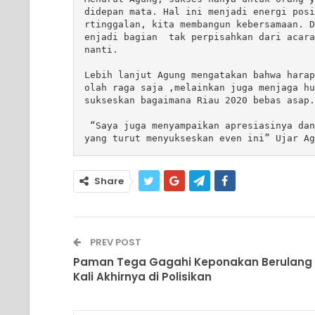
didepan mata. Hal ini menjadi energi posi
rtinggalan, kita membangun kebersamaan. D
enjadi bagian  tak perpisahkan dari acara
nanti. 

Lebih lanjut Agung mengatakan bahwa harap
olah raga saja ,melainkan juga menjaga hu
sukseskan bagaimana Riau 2020 bebas asap.

 “Saya juga menyampaikan apresiasinya dan ucapan terimakasih kepada masyarakat Kota Dumai 
yang turut menyukseskan even ini” Ujar Ag
Share
PREV POST
Paman Tega Gagahi Keponakan Berulang
Kali Akhirnya di Polisikan