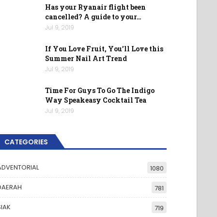
Has your Ryanair flight been
cancelled? A guide to your…
Jul 9, 2019
If You Love Fruit, You’ll Love this
Summer Nail Art Trend
Jul 9, 2019
Time For Guys To Go The Indigo
Way Speakeasy Cocktail Tea
Jul 9, 2019
CATEGORIES
ADVENTORIAL
1080
DAERAH
781
SIAK
719