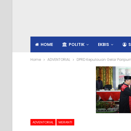
HOME
POLITIK
EKBIS
S
Home
ADVENTORIAL
DPRD Kepulauan Gelar Paripur
ADVENTORIAL
MERANTI