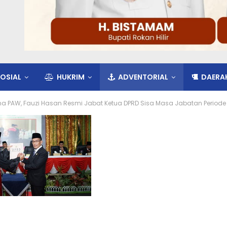
OSIAL
HUKRIM
ADVENTORIAL
DAERA
na PAW, Fauzi Hasan Resmi Jabat Ketua DPRD Sisa Masa Jabatan Periode