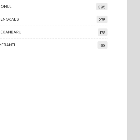
ROHUL
395
BENGKALIS
275
PEKANBARU
178
MERANTI
168